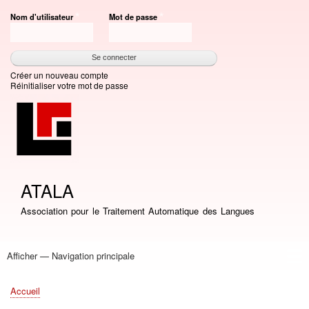
Aller
Nom d'utilisateur
Mot de passe
au
contenu
principal
Créer un nouveau compte
Réinitialiser votre mot de passe
ATALA
Association pour le Traitement Automatique des Langues
Afficher — Navigation principale
Navigation
principale
Accueil
Association
Bourses
Adhésion
Revue TAL
Liste LN
Conférence TALN
Conférences
Prix de thèse
Prix TALN-RECITAL
Annuaires
Journées
Offres d'emploi
Accueil
Fil