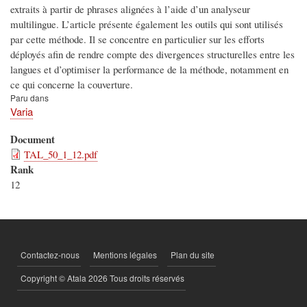
extraits à partir de phrases alignées à l’aide d’un analyseur
multilingue. L’article présente également les outils qui sont utilisés
par cette méthode. Il se concentre en particulier sur les efforts
déployés aﬁn de rendre compte des divergences structurelles entre les
langues et d’optimiser la performance de la méthode, notamment en
ce qui concerne la couverture.
Paru dans
Varia
Document
TAL_50_1_12.pdf
Rank
12
Contactez-nous
Mentions légales
Plan du site
PIED
DE
Copyright © Atala 2026 Tous droits réservés
PAGE