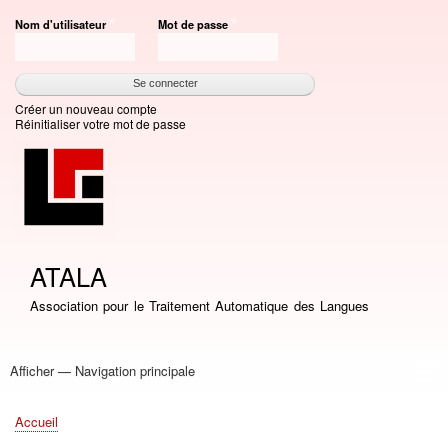
Aller
Nom d'utilisateur
Mot de passe
au
contenu
principal
Créer un nouveau compte
Réinitialiser votre mot de passe
ATALA
Association pour le Traitement Automatique des Langues
Afficher — Navigation principale
Navigation
principale
Accueil
Association
Bourses
Adhésion
Revue TAL
Liste LN
Conférence TALN
Conférences
Prix de thèse
Prix TALN-RECITAL
Annuaires
Journées
Offres d'emploi
Accueil
Fil