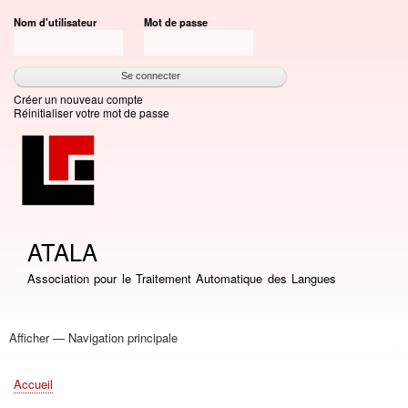
Aller
Nom d'utilisateur
Mot de passe
au
contenu
principal
Créer un nouveau compte
Réinitialiser votre mot de passe
ATALA
Association pour le Traitement Automatique des Langues
Afficher — Navigation principale
Navigation
principale
Accueil
Association
Bourses
Adhésion
Revue TAL
Liste LN
Conférence TALN
Conférences
Prix de thèse
Prix TALN-RECITAL
Annuaires
Journées
Offres d'emploi
Accueil
Fil