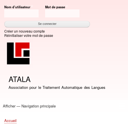
Aller
Nom d'utilisateur
Mot de passe
au
contenu
principal
Créer un nouveau compte
Réinitialiser votre mot de passe
ATALA
Association pour le Traitement Automatique des Langues
Afficher — Navigation principale
Navigation
principale
Accueil
Association
Bourses
Adhésion
Revue TAL
Liste LN
Conférence TALN
Conférences
Prix de thèse
Prix TALN-RECITAL
Annuaires
Journées
Offres d'emploi
Accueil
Fil