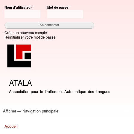
Aller
Nom d'utilisateur
Mot de passe
au
contenu
principal
Créer un nouveau compte
Réinitialiser votre mot de passe
ATALA
Association pour le Traitement Automatique des Langues
Afficher — Navigation principale
Navigation
principale
Accueil
Association
Bourses
Adhésion
Revue TAL
Liste LN
Conférence TALN
Conférences
Prix de thèse
Prix TALN-RECITAL
Annuaires
Journées
Offres d'emploi
Accueil
Fil