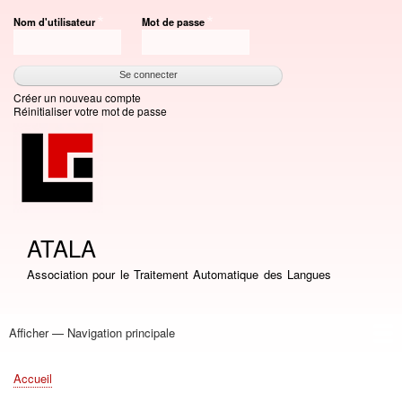
Aller
Nom d'utilisateur
Mot de passe
au
contenu
principal
Créer un nouveau compte
Réinitialiser votre mot de passe
ATALA
Association pour le Traitement Automatique des Langues
Afficher — Navigation principale
Navigation
principale
Accueil
Association
Bourses
Adhésion
Revue TAL
Liste LN
Conférence TALN
Conférences
Prix de thèse
Prix TALN-RECITAL
Annuaires
Journées
Offres d'emploi
Accueil
Fil