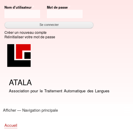
Aller
Nom d'utilisateur
Mot de passe
au
contenu
principal
Créer un nouveau compte
Réinitialiser votre mot de passe
ATALA
Association pour le Traitement Automatique des Langues
Afficher — Navigation principale
Navigation
principale
Accueil
Association
Bourses
Adhésion
Revue TAL
Liste LN
Conférence TALN
Conférences
Prix de thèse
Prix TALN-RECITAL
Annuaires
Journées
Offres d'emploi
Accueil
Fil