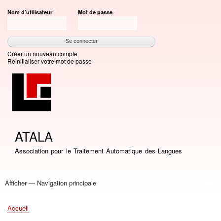
Aller
Nom d'utilisateur
Mot de passe
au
contenu
principal
Créer un nouveau compte
Réinitialiser votre mot de passe
ATALA
Association pour le Traitement Automatique des Langues
Afficher — Navigation principale
Navigation
principale
Accueil
Association
Bourses
Adhésion
Revue TAL
Liste LN
Conférence TALN
Conférences
Prix de thèse
Prix TALN-RECITAL
Annuaires
Journées
Offres d'emploi
Accueil
Fil