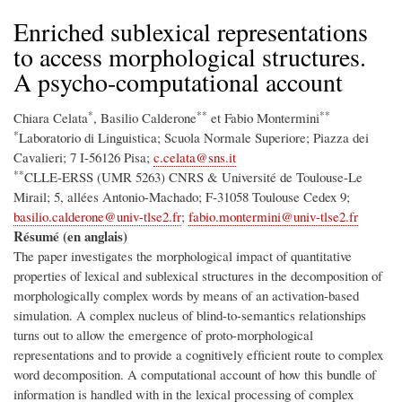
d'Ariane
Enriched sublexical representations
to access morphological structures.
A psycho-computational account
*
**
**
Chiara Celata
, Basilio Calderone
et Fabio Montermini
*
Laboratorio di Linguistica; Scuola Normale Superiore; Piazza dei
Cavalieri; 7 I-56126 Pisa;
c.celata@sns.it
**
CLLE-ERSS (UMR 5263) CNRS & Université de Toulouse-Le
Mirail; 5, allées Antonio-Machado; F-31058 Toulouse Cedex 9;
basilio.calderone@univ-tlse2.fr
;
fabio.montermini@univ-tlse2.fr
Résumé (en anglais)
The paper investigates the morphological impact of quantitative
properties of lexical and sublexical structures in the decomposition of
morphologically complex words by means of an activation-based
simulation. A complex nucleus of blind-to-semantics relationships
turns out to allow the emergence of proto-morphological
representations and to provide a cognitively efﬁcient route to complex
word decomposition. A computational account of how this bundle of
information is handled with in the lexical processing of complex