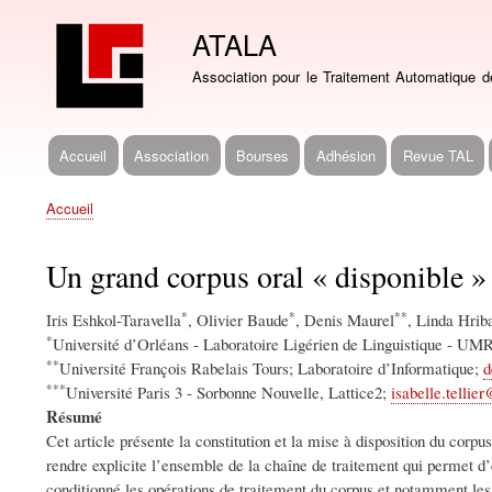
ATALA
Association pour le Traitement Automatique 
Accueil
Association
Bourses
Adhésion
Revue TAL
Navigation
principale
Accueil
Fil
d'Ariane
Un grand corpus oral « disponible »
*
*
**
Iris Eshkol-Taravella
, Olivier Baude
, Denis Maurel
, Linda Hrib
*
Université d’Orléans - Laboratoire Ligérien de Linguistique - UMR
**
Université François Rabelais Tours; Laboratoire d’Informatique;
d
***
Université Paris 3 - Sorbonne Nouvelle, Lattice2;
isabelle.tellie
Résumé
Cet article présente la constitution et la mise à disposition du corp
rendre explicite l’ensemble de la chaîne de traitement qui permet d’
conditionné les opérations de traitement du corpus et notamment les 