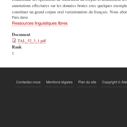
annotations effectuées sur les données brutes avec quelques exemples 
constituer un grand corpus oral variationniste du français. Nous abor
Paru dans
Ressources linguistiques libres
Document
TAL_52_3_1.pdf
Rank
1
Contactez-nous
Mentions légales
Plan du site
Copyright © Ata
PIED
DE
PAGE