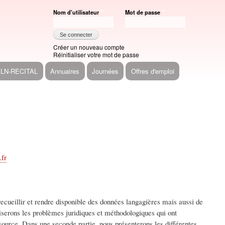
Nom d'utilisateur
Mot de passe
Créer un nouveau compte
Réinitialiser votre mot de passe
ALN-RECITAL
Annuaires
Journées
Offres d'emploi
.fr
 recueillir et rendre disponible des données langagières mais aussi de
ciserons les problèmes juridiques et méthodologiques qui ont
source. Dans une seconde partie, nous présenterons les différentes