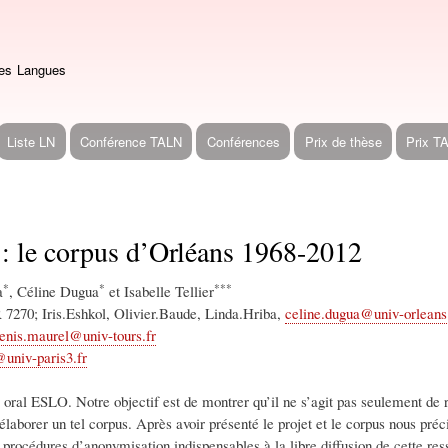
Aller
au
contenu
des Langues
principal
Liste LN
Conférence TALN
Conférences
Prix de thèse
Prix T
 : le corpus d’Orléans 1968-2012
*
*
***
a
, Céline Dugua
et Isabelle Tellier
 7270; Iris.Eshkol, Olivier.Baude, Linda.Hriba,
celine.dugua@univ-orleans
enis.maurel@univ-tours.fr
r@univ-paris3.fr
us oral ESLO. Notre objectif est de montrer qu’il ne s’agit pas seulement de
élaborer un tel corpus. Après avoir présenté le projet et le corpus nous pré
procédures d’anonymisation indispensables à la libre diffusion de cette res