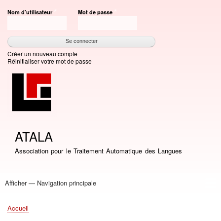
Aller
Nom d'utilisateur
Mot de passe
au
contenu
principal
Créer un nouveau compte
Réinitialiser votre mot de passe
ATALA
Association pour le Traitement Automatique des Langues
Afficher — Navigation principale
Navigation
principale
Accueil
Association
Bourses
Adhésion
Revue TAL
Liste LN
Conférence TALN
Conférences
Prix de thèse
Prix TALN-RECITAL
Annuaires
Journées
Offres d'emploi
Accueil
Fil