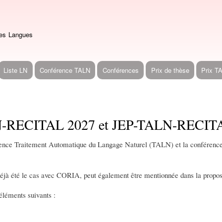
Aller
au
contenu
des Langues
principal
Liste LN
Conférence TALN
Conférences
Prix de thèse
Prix T
TALN-RECITAL 2027 et JEP-TALN-RECIT
érence Traitement Automatique du Langage Naturel (TALN) et la conférence
éjà été le cas avec CORIA, peut également être mentionnée dans la propos
léments suivants :