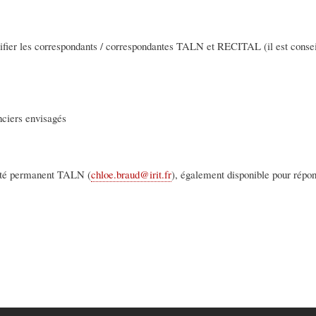
dentifier les correspondants / correspondantes TALN et RECITAL (il est conse
nciers envisagés
mité permanent TALN (
chloe.braud@irit.fr
), également disponible pour répon