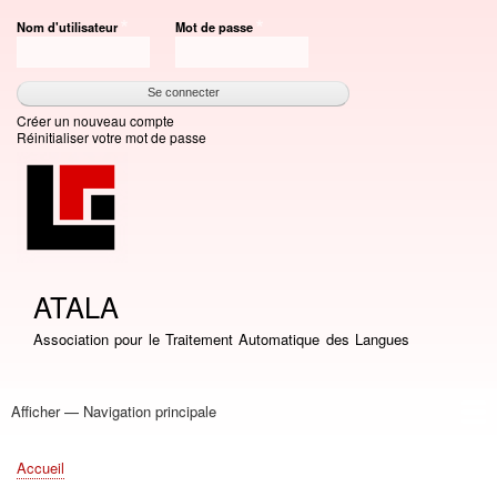
Aller
Nom d'utilisateur
Mot de passe
au
contenu
principal
Créer un nouveau compte
Réinitialiser votre mot de passe
ATALA
Association pour le Traitement Automatique des Langues
Afficher — Navigation principale
Navigation
principale
Accueil
Association
Bourses
Adhésion
Revue TAL
Liste LN
Conférence TALN
Conférences
Prix de thèse
Prix TALN-RECITAL
Annuaires
Journées
Offres d'emploi
Accueil
Fil