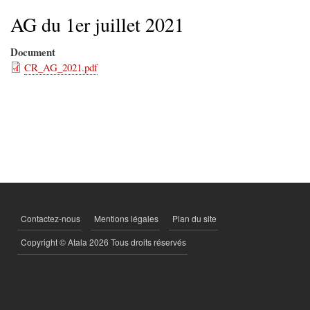
d'Ariane
AG du 1er juillet 2021
Document
CR_AG_2021.pdf
Contactez-nous
Mentions légales
Plan du site
PIED
DE
Copyright © Atala 2026 Tous droits réservés
PAGE