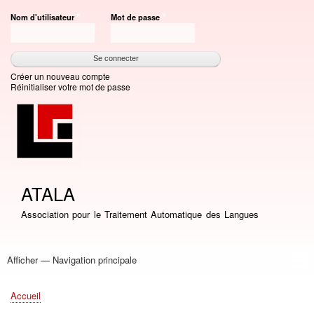
Aller
Nom d'utilisateur
Mot de passe
au
contenu
principal
Créer un nouveau compte
Réinitialiser votre mot de passe
ATALA
Association pour le Traitement Automatique des Langues
Afficher — Navigation principale
Navigation
principale
Accueil
Association
Bourses
Adhésion
Revue TAL
Liste LN
Conférence TALN
Conférences
Prix de thèse
Prix TALN-RECITAL
Annuaires
Journées
Offres d'emploi
Accueil
Fil