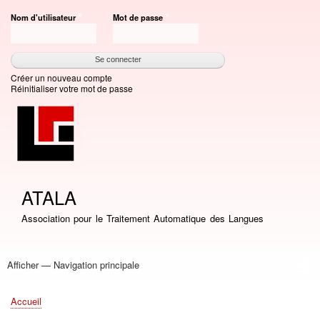
Aller
Nom d'utilisateur
Mot de passe
au
contenu
principal
Créer un nouveau compte
Réinitialiser votre mot de passe
ATALA
Association pour le Traitement Automatique des Langues
Afficher — Navigation principale
Navigation
principale
Accueil
Association
Bourses
Adhésion
Revue TAL
Liste LN
Conférence TALN
Conférences
Prix de thèse
Prix TALN-RECITAL
Annuaires
Journées
Offres d'emploi
Accueil
Fil