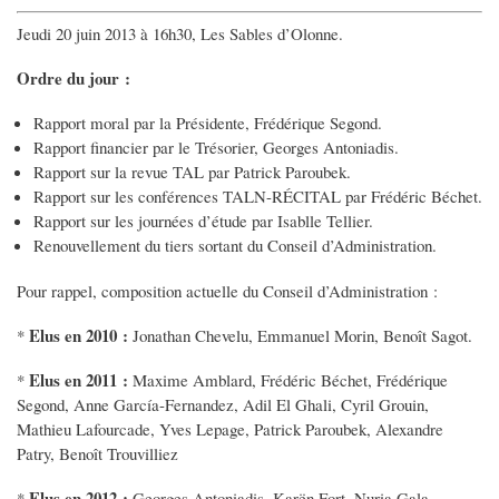
Jeudi 20 juin 2013 à 16h30, Les Sables d’Olonne.
Ordre du jour :
Rapport moral par la Présidente, Frédérique Segond.
Rapport financier par le Trésorier, Georges Antoniadis.
Rapport sur la revue TAL par Patrick Paroubek.
Rapport sur les conférences TALN-RÉCITAL par Frédéric Béchet.
Rapport sur les journées d’étude par Isablle Tellier.
Renouvellement du tiers sortant du Conseil d’Administration.
Pour rappel, composition actuelle du Conseil d’Administration :
Elus en 2010 :
*
Jonathan Chevelu, Emmanuel Morin, Benoît Sagot.
Elus en 2011 :
*
Maxime Amblard, Frédéric Béchet, Frédérique
Segond, Anne García-Fernandez, Adil El Ghali, Cyril Grouin,
Mathieu Lafourcade, Yves Lepage, Patrick Paroubek, Alexandre
Patry, Benoît Trouvilliez
Elus en 2012 :
*
Georges Antoniadis, Karën Fort, Nuria Gala,