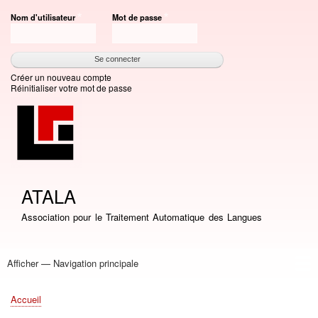
Aller
Nom d'utilisateur
Mot de passe
au
contenu
principal
Créer un nouveau compte
Réinitialiser votre mot de passe
ATALA
Association pour le Traitement Automatique des Langues
Afficher — Navigation principale
Navigation
principale
Accueil
Association
Bourses
Adhésion
Revue TAL
Liste LN
Conférence TALN
Conférences
Prix de thèse
Prix TALN-RECITAL
Annuaires
Journées
Offres d'emploi
Accueil
Fil