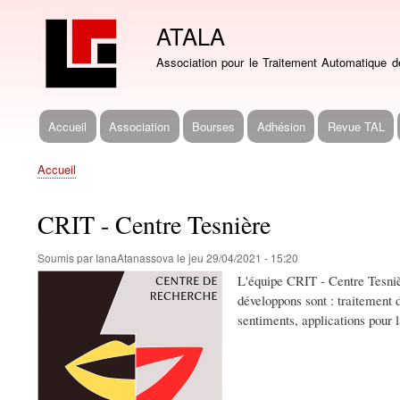
ATALA
Association pour le Traitement Automatique 
Accueil
Association
Bourses
Adhésion
Revue TAL
Navigation
principale
Accueil
Fil
d'Ariane
CRIT - Centre Tesnière
Soumis par
IanaAtanassova
le
jeu 29/04/2021 - 15:20
L'équipe CRIT - Centre Tesniè
développons sont : traitement d
sentiments, applications pour l