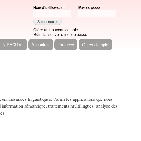
Nom d'utilisateur
Mot de passe
Créer un nouveau compte
Réinitialiser votre mot de passe
ALN-RECITAL
Annuaires
Journées
Offres d'emploi
onnaissances linguistiques. Parmi les applications que nous
 d'information sémantique, traitements multilingues, analyse des
tés.