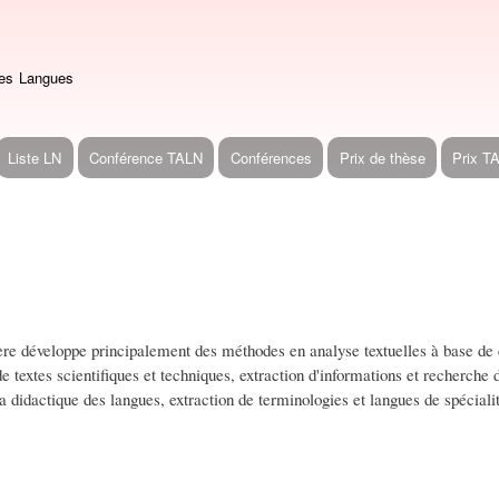
Aller
au
contenu
des Langues
principal
Liste LN
Conférence TALN
Conférences
Prix de thèse
Prix T
re développe principalement des méthodes en analyse textuelles à base de c
e textes scientifiques et techniques, extraction d'informations et recherche
a didactique des langues, extraction de terminologies et langues de spéciali