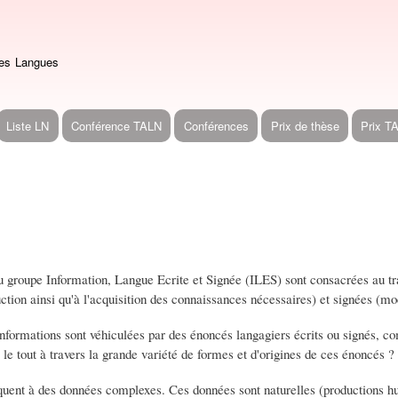
Aller
au
contenu
des Langues
principal
Liste LN
Conférence TALN
Conférences
Prix de thèse
Prix T
u groupe Information, Langue Ecrite et Signée (ILES) sont consacrées au tra
tion ainsi qu'à l'acquisition des connaissances nécessaires) et signées (mod
nformations sont véhiculées par des énoncés langagiers écrits ou signés, 
, le tout à travers la grande variété de formes et d'origines de ces énoncés
quent à des données complexes. Ces données sont naturelles (productions hu