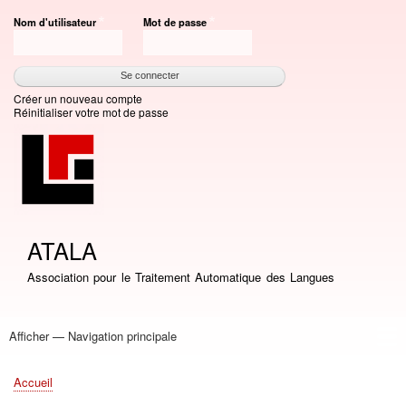
Aller
Nom d'utilisateur
Mot de passe
au
contenu
principal
Créer un nouveau compte
Réinitialiser votre mot de passe
ATALA
Association pour le Traitement Automatique des Langues
Afficher — Navigation principale
Navigation
principale
Accueil
Association
Bourses
Adhésion
Revue TAL
Liste LN
Conférence TALN
Conférences
Prix de thèse
Prix TALN-RECITAL
Annuaires
Journées
Offres d'emploi
Accueil
Fil