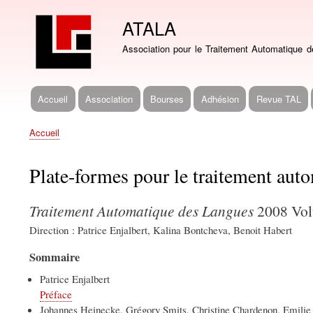
ATALA
Association pour le Traitement Automatique 
Accueil
Association
Bourses
Adhésion
Revue TAL
Navigation
principale
Accueil
Fil
d'Ariane
Plate-formes pour le traitement aut
Traitement Automatique des Langues
2008 Vol
Direction : Patrice Enjalbert, Kalina Bontcheva, Benoit Habert
Sommaire
Patrice Enjalbert
Préface
Johannes Heinecke, Grégory Smits, Christine Chardenon, Emili