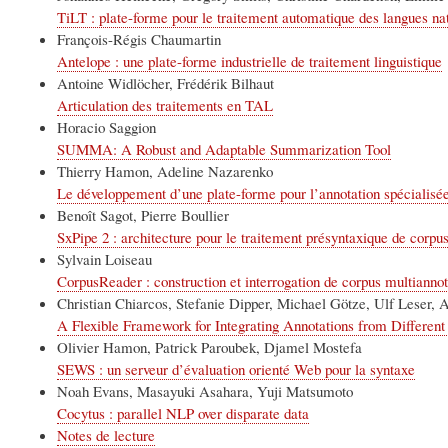
TiLT : plate-forme pour le traitement automatique des langues nat
François-Régis Chaumartin
Antelope : une plate-forme industrielle de traitement linguistique
Antoine Widlöcher, Frédérik Bilhaut
Articulation des traitements en TAL
Horacio Saggion
SUMMA: A Robust and Adaptable Summarization Tool
Thierry Hamon, Adeline Nazarenko
Le développement d’une plate-forme pour l’annotation spécialisé
Benoît Sagot, Pierre Boullier
SxPipe 2 : architecture pour le traitement présyntaxique de corpus
Sylvain Loiseau
CorpusReader : construction et interrogation de corpus multianno
Christian Chiarcos, Stefanie Dipper, Michael Götze, Ulf Leser, 
A Flexible Framework for Integrating Annotations from Different
Olivier Hamon, Patrick Paroubek, Djamel Mostefa
SEWS : un serveur d’évaluation orienté Web pour la syntaxe
Noah Evans, Masayuki Asahara, Yuji Matsumoto
Cocytus : parallel NLP over disparate data
Notes de lecture