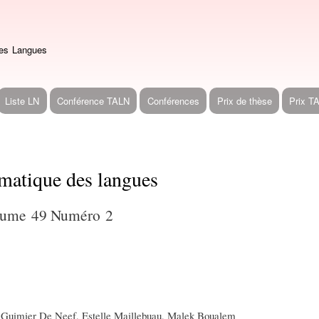
Aller
au
contenu
des Langues
principal
Liste LN
Conférence TALN
Conférences
Prix de thèse
Prix T
omatique des langues
ume 49 Numéro 2
e Guimier De Neef, Estelle Maillebuau, Malek Boualem