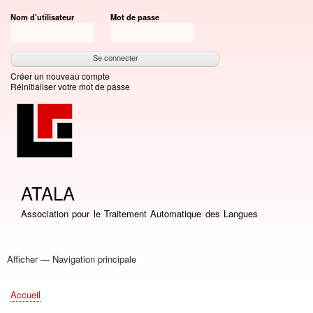
Aller
Nom d'utilisateur
Mot de passe
au
contenu
principal
Créer un nouveau compte
Réinitialiser votre mot de passe
ATALA
Association pour le Traitement Automatique des Langues
Afficher — Navigation principale
Navigation
principale
Accueil
Association
Bourses
Adhésion
Revue TAL
Liste LN
Conférence TALN
Conférences
Prix de thèse
Prix TALN-RECITAL
Annuaires
Journées
Offres d'emploi
Accueil
Fil