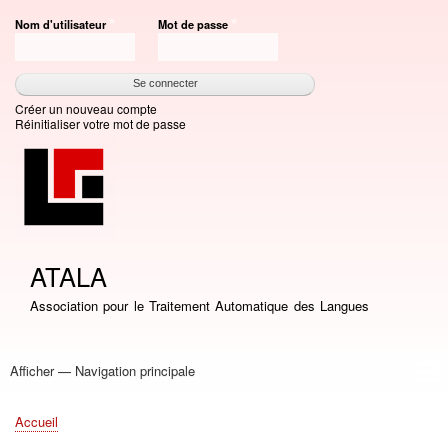
Aller
Nom d'utilisateur
Mot de passe
au
contenu
principal
Créer un nouveau compte
Réinitialiser votre mot de passe
ATALA
Association pour le Traitement Automatique des Langues
Afficher — Navigation principale
Navigation
principale
Accueil
Association
Bourses
Adhésion
Revue TAL
Liste LN
Conférence TALN
Conférences
Prix de thèse
Prix TALN-RECITAL
Annuaires
Journées
Offres d'emploi
Accueil
Fil