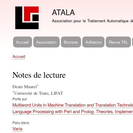
ATALA
Association pour le Traitement Automatique 
Accueil
Association
Bourses
Adhésion
Revue TAL
Navigation
principale
Accueil
Fil
d'Ariane
Notes de lecture
*
Denis Maurel
*
Université de Tours, LIFAT
Porte sur
Multiword Units in Machine Translation and Translation Technol
Language Processing with Perl and Prolog. Theories, Implement
Paru dans
Varia