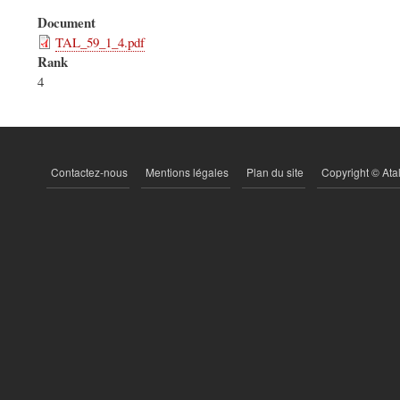
Document
TAL_59_1_4.pdf
Rank
4
Contactez-nous
Mentions légales
Plan du site
Copyright © Ata
PIED
DE
PAGE