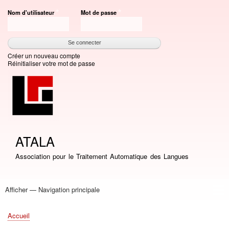
Aller
Nom d'utilisateur
Mot de passe
au
contenu
principal
Créer un nouveau compte
Réinitialiser votre mot de passe
ATALA
Association pour le Traitement Automatique des Langues
Afficher — Navigation principale
Navigation
principale
Accueil
Association
Bourses
Adhésion
Revue TAL
Liste LN
Conférence TALN
Conférences
Prix de thèse
Prix TALN-RECITAL
Annuaires
Journées
Offres d'emploi
Accueil
Fil