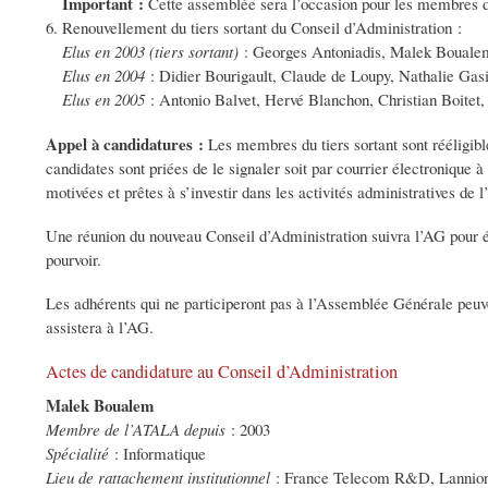
Important :
Cette assemblée sera l’occasion pour les membres de
Renouvellement du tiers sortant du Conseil d’Administration :
Elus en 2003 (tiers sortant)
: Georges Antoniadis, Malek Boualem,
Elus en 2004
: Didier Bourigault, Claude de Loupy, Nathalie Gas
Elus en 2005
: Antonio Balvet, Hervé Blanchon, Christian Boitet,
Appel à candidatures :
Les membres du tiers sortant sont rééligibl
candidates sont priées de le signaler soit par courrier électronique à
motivées et prêtes à s’investir dans les activités administratives de l
Une réunion du nouveau Conseil d’Administration suivra l’AG pour él
pourvoir.
Les adhérents qui ne participeront pas à l’Assemblée Générale peuve
assistera à l’AG.
Actes de candidature au Conseil d’Administration
Malek Boualem
Membre de l’ATALA depuis
: 2003
Spécialité
: Informatique
Lieu de rattachement institutionnel
: France Telecom R&D, Lannio