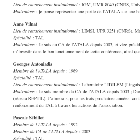
Lieu de rattachement institutionnel
: IGM, UMR 8049 (CNRS, Univer
Motivations
: je pense représenter une partie de l’ATALA sur une bas
Anne Vilnat
Lieu de rattachement institutionnel
: LIMSI, UPR 3251 (CNRS), Maîtr
Spécialité
: TAL
Motivations
: Je suis au CA de l’ATALA depuis 2003, et vice-présid
m’investir dans le bon fonctionnement de cette conférence, ainsi qu
Georges Antoniadis
Membre de l’ATALA depuis
: 1989
Spécialité
: TAL
Lieu de rattachement institutionnel
: Laboratoire LIDILEM (Linguisti
Motivations
: Je suis membre du CA de l’ATALA depuis 2003 ; Durant
(réseau REPTIL). J’aimerais, pour les trois prochaines années, con
renforcement du TAL à travers les actions de l’association.
Pascale Sébillot
Membre de l’ATALA depuis
: 1992
Membre du CA de l’ATALA depuis
: 2003
Spécialité
: TAL