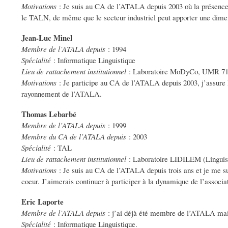
Motivations
: Je suis au CA de l’ATALA depuis 2003 où la présence d
le TALN, de même que le secteur industriel peut apporter une dimen
Jean-Luc Minel
Membre de l’ATALA depuis
: 1994
Spécialité
: Informatique Linguistique
Lieu de rattachement institutionnel
: Laboratoire MoDyCo, UMR 711
Motivations
: Je participe au CA de l’ATALA depuis 2003, j’assure la
rayonnement de l’ATALA.
Thomas Lebarbé
Membre de l’ATALA depuis
: 1999
Membre du CA de l’ATALA depuis
: 2003
Spécialité
: TAL
Lieu de rattachement institutionnel
: Laboratoire LIDILEM (Linguisti
Motivations
: Je suis au CA de l’ATALA depuis trois ans et je me s
coeur. J’aimerais continuer à participer à la dynamique de l’associa
Eric Laporte
Membre de l’ATALA depuis
: j’ai déjà été membre de l’ATALA mais
Spécialité
: Informatique Linguistique.