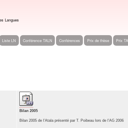
Aller
au
contenu
des Langues
principal
Liste LN
Conférence TALN
Conférences
Prix de thèse
Prix T
Bilan 2005
Bilan 2005 de l’Atala présenté par T. Poibeau lors de l’AG 2006