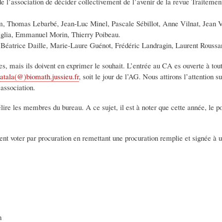
 l’association de décider collectivement de l’avenir de la revue Traiteme
 Thomas Lebarbé, Jean-Luc Minel, Pascale Sébillot, Anne Vilnat, Jean V
iglia, Emmanuel Morin, Thierry Poibeau.
 Béatrice Daille, Marie-Laure Guénot, Frédéric Landragin, Laurent Roussar
es, mais ils doivent en exprimer le souhait. L’entrée au CA es ouverte à 
atala(@)biomath.jussieu.fr
, soit le jour de l’AG. Nous attirons l’attention
’association.
ire les membres du bureau. A ce sujet, il est à noter que cette année, le p
nt voter par procuration en remettant une procuration remplie et signée à 
n