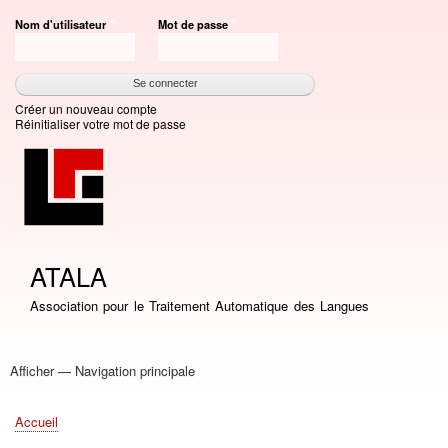
Aller
Nom d'utilisateur
Mot de passe
au
contenu
principal
Créer un nouveau compte
Réinitialiser votre mot de passe
ATALA
Association pour le Traitement Automatique des Langues
Afficher — Navigation principale
Navigation
principale
Accueil
Association
Bourses
Adhésion
Revue TAL
Liste LN
Conférence TALN
Conférences
Prix de thèse
Prix TALN-RECITAL
Annuaires
Journées
Offres d'emploi
Accueil
Fil