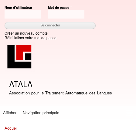
Aller
Nom d'utilisateur
Mot de passe
au
contenu
principal
Créer un nouveau compte
Réinitialiser votre mot de passe
ATALA
Association pour le Traitement Automatique des Langues
Afficher — Navigation principale
Navigation
principale
Accueil
Association
Bourses
Adhésion
Revue TAL
Liste LN
Conférence TALN
Conférences
Prix de thèse
Prix TALN-RECITAL
Annuaires
Journées
Offres d'emploi
Accueil
Fil