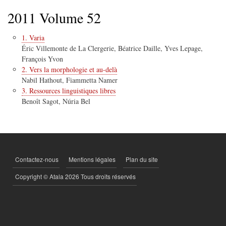
d'Ariane
2011 Volume 52
1. Varia
Éric Villemonte de La Clergerie, Béatrice Daille, Yves Lepage,
François Yvon
2. Vers la morphologie et au-delà
Nabil Hathout, Fiammetta Namer
3. Ressources linguistiques libres
Benoît Sagot, Núria Bel
Contactez-nous
Mentions légales
Plan du site
PIED
DE
Copyright © Atala 2026 Tous droits réservés
PAGE