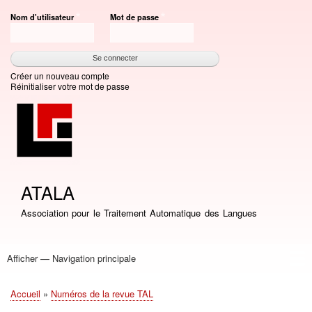
Aller
Nom d'utilisateur
Mot de passe
au
contenu
principal
Créer un nouveau compte
Réinitialiser votre mot de passe
ATALA
Association pour le Traitement Automatique des Langues
Afficher — Navigation principale
Navigation
principale
Accueil
Association
Bourses
Adhésion
Revue TAL
Liste LN
Conférence TALN
Conférences
Prix de thèse
Prix TALN-RECITAL
Annuaires
Journées
Offres d'emploi
Accueil
Numéros de la revue TAL
Fil