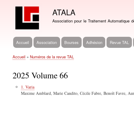
ATALA
Association pour le Traitement Automatique 
Accueil
Association
Bourses
Adhésion
Revue TAL
Navigation
principale
Accueil
Numéros de la revue TAL
Fil
d'Ariane
2025 Volume 66
1. Varia
Maxime Amblard, Marie Candito, Cécile Fabre, Benoît Favre, Aur