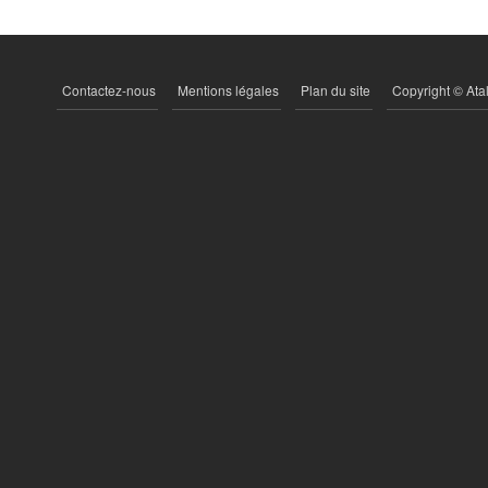
Contactez-nous
Mentions légales
Plan du site
Copyright © Ata
PIED
DE
PAGE